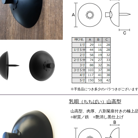
※手造品につき多少のバラつきがございま
乳唄
（ちちばい）
山高型
山高型、肉厚、八割菊座付きの極上
○材質／鉄 ○艶消し黒仕上げ