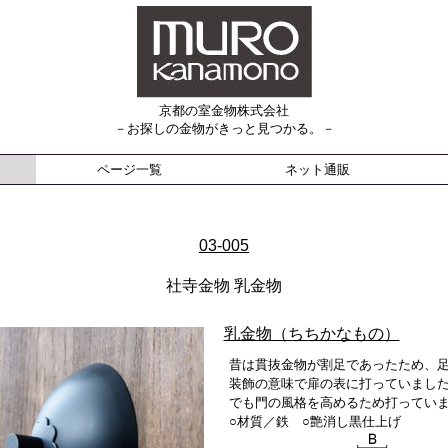
京都の室金物株式会社
－お探しの金物がきっと見つかる。－
ページ一覧
ネット通販
03-005
社寺金物 乳金物
乳金物（ちちかなもの）
昔は貫抜金物が割足であったため、
装飾の意味で扉の表に打っていまし
でも門の風格を高めるため打ってい
○材質／鉄 ○艶消し黒仕上げ