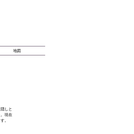
地図
足隠しと
た。現在
ます。