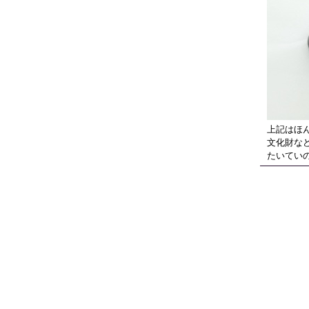
上記はほ
文化財な
たいてい