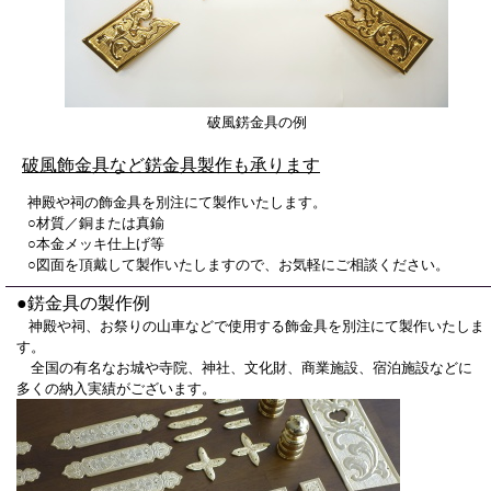
破風錺金具の例
破風飾金具など錺金具製作も承ります
神殿や祠の飾金具を別注にて製作いたします。
○材質／銅または真鍮
○本金メッキ仕上げ等
○図面を頂戴して製作いたしますので、お気軽にご相談ください。
●錺金具の製作例
神殿や祠、お祭りの山車などで使用する飾金具を別注にて製作いたしま
す。
全国の有名なお城や寺院、神社、文化財、商業施設、宿泊施設などに
多くの納入実績がございます。