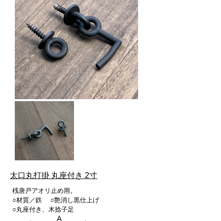
太口丸打掛 丸座付き 2寸
桟唐戸アオリ止め用。
○材質／鉄 ○艶消し黒仕上げ
○丸座付き、木捻子足