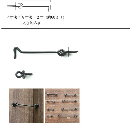
○寸法／Ａ寸法 ２寸（約60ミリ）
太さ約８φ