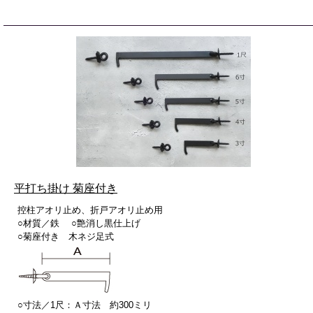
平打ち掛け 菊座付き
控柱アオリ止め、折戸アオリ止め用
○材質／鉄 ○艶消し黒仕上げ
○菊座付き 木ネジ足式
○寸法／1尺：Ａ寸法 約300ミリ