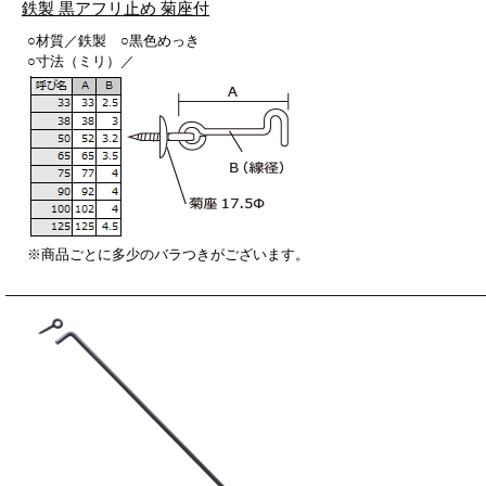
鉄製 黒アフリ止め 菊座付
○材質／鉄製 ○黒色めっき
○寸法（ミリ）／
※商品ごとに多少のバラつきがございます。