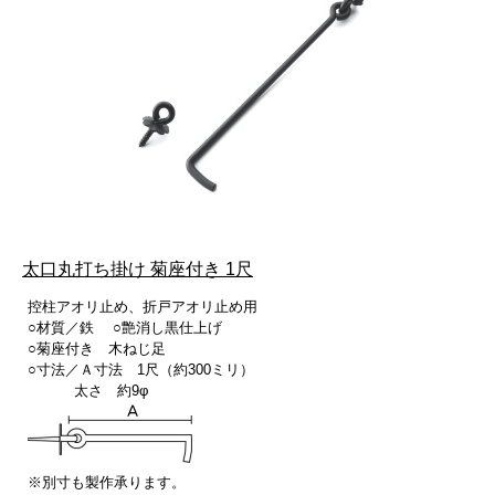
太口丸打ち掛け 菊座付き 1尺
控柱アオリ止め、折戸アオリ止め用
○材質／鉄 ○艶消し黒仕上げ
○菊座付き 木ねじ足
○寸法／Ａ寸法 1尺（約300ミリ）
太さ 約9φ
※別寸も製作承ります。