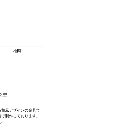
地図
２型
る和風デザインの金具で
業で製作しております。
し