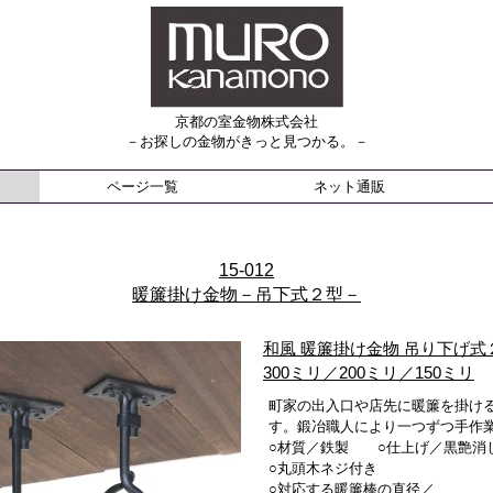
京都の室金物株式会社
－お探しの金物がきっと見つかる。－
ページ一覧
ネット通販
15-012
暖簾掛け金物－吊下式２型－
吊り下げ式
和風 暖簾掛け金物
300ミリ／200ミリ／150ミリ
町家の出入口や店先に暖簾を掛け
す。鍛冶職人により一つずつ手作
○材質／鉄製 ○仕上げ／黒艶消
○丸頭木ネジ付き
○対応する暖簾棒の直径／