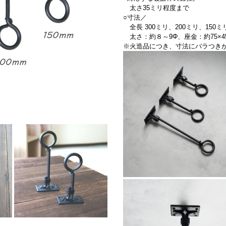
太さ35ミリ程度まで
○寸法／
全長 300ミリ、200ミリ、150
太さ：約８～9Φ、座金：約75×4
※火造品につき、寸法にバラつき