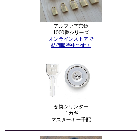
アルファ南京錠
1000番シリーズ
オンラインストアで
特価販売中です！
交換シリンダー
子カギ
マスターキー手配