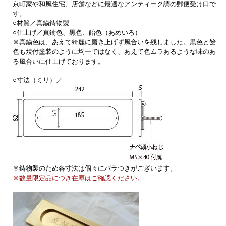
京町家や和風住宅、店舗などに最適なアンティーク調の郵便受け口で
す。
○材質／真鍮鋳物製
○仕上げ／真鍮色、黒色、飴色（あめいろ）
※真鍮色は、あえて綺麗に磨き上げず風合いを残しました。黒色と飴
色も焼付塗装のように均一ではなく、あえて色ムラあるような味のあ
る風合いに仕上げております。
○寸法（ミリ）／
※鋳物製のため各寸法は個々にバラつきがございます。
※数量限定品につき在庫はご確認ください。