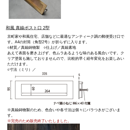
和風 真鍮ポスト口 2型
京町家や和風住宅、店舗などに最適なアンティーク調の郵便受け口で
す。A4の封筒（角型2号）が折らずに入ります。
○材質／真鍮鋳物製 ○仕上げ／真鍮素地
あえて表面を磨き上げず、色ムラあるような味のある風合いです。ク
リア塗装も施しておりませんので、比較的早く経年変化をお楽しみい
ただけます。
○寸法（ミリ）／
※真鍮鋳物製のため、色合いや各寸法は個々にバラつきがございま
す。
※完売のため販売終了いたしました。