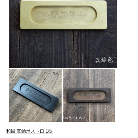
和風 真鍮ポスト口 1型