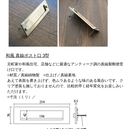
和風 真鍮ポスト口 3型
京町家や和風住宅、店舗などに最適なアンティーク調の真鍮製郵便受
け口です。
○材質／真鍮鋳物製 ○仕上げ／真鍮素地
あえて表面を磨き上げず、色ムラあるような味のある風合いです。ク
リア塗装も施しておりませんので、比較的早く経年変化をお楽しみい
ただけます。
○寸法（ミリ）／