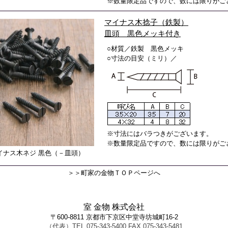
※数量限定品ですので、数には限りがご
マイナス木捻子（鉄製）
皿頭 黒色メッキ付き
○材質／鉄製 黒色メッキ
○寸法の目安（ミリ）／
※寸法にはバラつきがございます。
※数量限定品ですので、数には限りがご
イナス木ネジ 黒色（－皿頭）
＞＞町家の金物ＴＯＰページへ
室 金物 株式会社
〒600-8811 京都市下京区中堂寺坊城町16-2
（代表）TEL.075-343-5400 FAX.075-343-5481