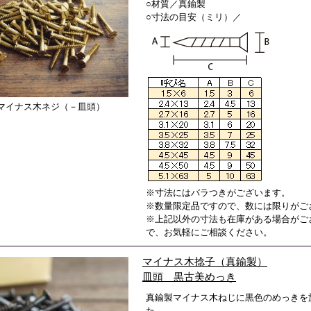
○材質／真鍮製
○寸法の目安（ミリ）／
マイナス木ネジ（－皿頭）
※寸法にはバラつきがございます。
※数量限定品ですので、数には限りがご
※上記以外の寸法も在庫がある場合がご
で、お気軽にご相談ください。
マイナス木捻子（真鍮製）
皿頭 黒古美めっき
真鍮製マイナス木ねじに黒色のめっきを
た。