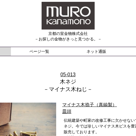
京都の室金物株式会社
－お探しの金物がきっと見つかる。－
ページ一覧
ネット通販
05-013
木ネジ
－マイナス木ねじ－
マイナス木捻子（真鍮製）
皿頭
伝統建築や町家の改修工事に欠かせない
ネジ。今では珍しいマイナス木ビスを豊
販売しております。