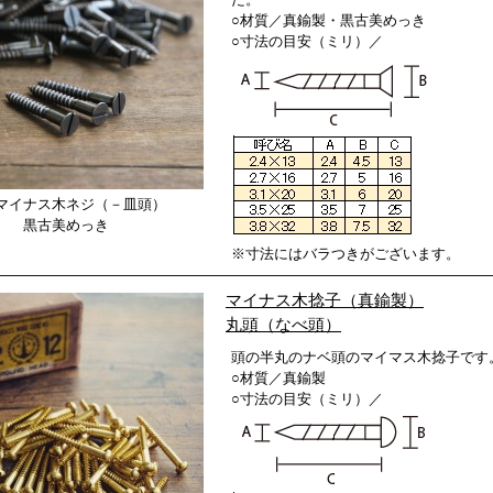
○材質／真鍮製・黒古美めっき
○寸法の目安（ミリ）／
マイナス木ネジ（－皿頭）
黒古美めっき
※寸法にはバラつきがございます。
マイナス木捻子（真鍮製）
丸頭（なべ頭）
頭の半丸のナベ頭のマイマス木捻子です
○材質／真鍮製
○寸法の目安（ミリ）／