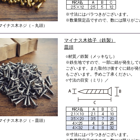
※寸法にはバラつきがございます。
※数量限定品ですので、数には限りがご
マイナス木ネジ（－丸頭）
マイナス木捻子（鉄製）
皿頭
○材質／鉄製（メッキなし）
※鉄生地ですので、一部に錆が発生して
ございます。また取付け後すぐに錆が発
もございます。予めご了承ください。
○寸法の目安（ミリ）／
マイナス木ネジ（－皿頭）
※寸法にはバラつきがございます。