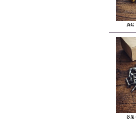
真鍮
鉄製