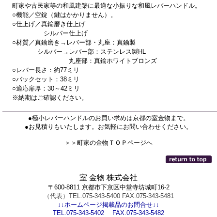
町家や古民家等の和風建築に最適な小振りな和風レバーハンドル。
○機能／空錠（鍵はかかりません）。
○仕上げ／真鍮磨き仕上げ
シルバー仕上げ
○材質／真鍮磨き→レバー部・丸座：真鍮製
シルバー→レバー部：ステンレス製HL
丸座部：真鍮ホワイトブロンズ
○レバー長さ：約77ミリ
○バックセット：38ミリ
○適応扉厚：30～42ミリ
※納期はご確認ください。
●極小レバーハンドルのお買い求めは京都の室金物まで。
●お見積りもいたします。お気軽にお問い合わせください。
＞＞町家の金物ＴＯＰページへ
室 金物 株式会社
〒600-8811 京都市下京区中堂寺坊城町16-2
（代表）TEL.075-343-5400 FAX.075-343-5481
↓↓ホームページ掲載品のお問合せ↓↓
TEL.075-343-5402 FAX.075-343-5482