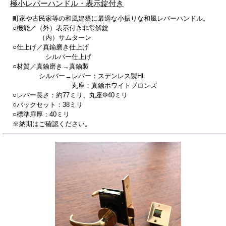
極小レバーハンドル・表示錠付き
町家や古民家等の和風建築に最適な小振りな和風レバーハンドル。
○機能／（外）表示付き非常解錠
（内）サムターン
○仕上げ／真鍮磨き仕上げ
シルバー仕上げ
○材質／真鍮磨き→真鍮製
シルバー→レバー：ステンレス製HL
丸座：真鍮ホワイトブロンズ
○レバー長さ：約77ミリ、丸座Φ40ミリ
○バックセット：38ミリ
○標準扉厚：40ミリ
※納期はご確認ください。