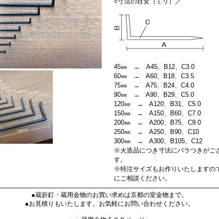
○寸法の目安（ミリ）／
45㎜ → A45、B12、C3.0
60㎜ → A60、B18、C3.5
75㎜ → A75、B24、C4.0
90㎜ → A90、B29、C5.0
120㎜ → A120、B31、C5.0
150㎜ → A150、B60、C7.0
200㎜ → A200、B75、C9.0
250㎜ → A250、B90、C10
300㎜ → A300、B105、C12
※火造品につき寸法にバラつきがご
す。
※特注サイズもお作りいたしますの
にご相談ください。
●蔵折釘・蔵用金物のお買い求めは京都の室金物まで。
●お見積りもいたします。お気軽にお問い合わせください。