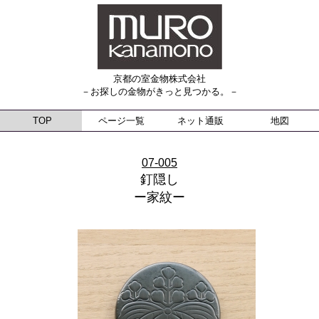
京都の室金物株式会社
－お探しの金物がきっと見つかる。－
TOP
ページ一覧
ネット通販
地図
07-005
釘隠し
ー家紋ー