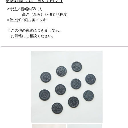
家紋釘隠し 丸二角立て四ツ目
○寸法／横幅約58ミリ
高さ（厚み）7～8ミリ程度
○仕上げ／銀古美メッキ
※この他の家紋につきましても、
お気軽にご相談ください。