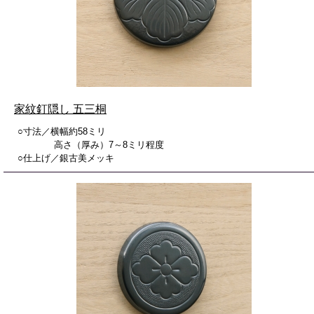
家紋釘隠し 五三桐
○寸法／横幅約58ミリ
高さ（厚み）7～8ミリ程度
○仕上げ／銀古美メッキ