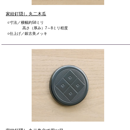
家紋釘隠し 丸二木瓜
○寸法／横幅約58ミリ
高さ（厚み）7～8ミリ程度
○仕上げ／銀古美メッキ