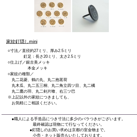
家紋釘隠しmini
○寸法／直径約27ミリ、厚み2.5ミリ
釘足：長さ20ミリ、太さ2.5ミリ
○仕上げ／銀古美メッキ
本金メッキ
○家紋の種類／
丸二花菱、鶴の丸、丸二抱茗荷
丸木瓜、丸二五三桐、丸二角立四ツ目、丸二橘
丸二鷹の羽、丸二剣片喰、右三ツ巴
※上記以外の家紋につきましても、
お気軽にご相談ください。
●職人による手造品につき寸法に多少のバラつきがございます。
最終確認は現物にて行なってください。
●釘隠しのお買い求めは京都の室金物まで。
小売・ネット販売もいたしております。