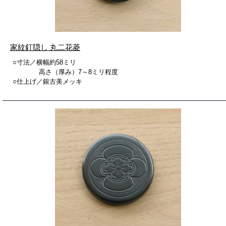
家紋釘隠し 丸二花菱
○寸法／横幅約58ミリ
高さ（厚み）7～8ミリ程度
○仕上げ／銀古美メッキ