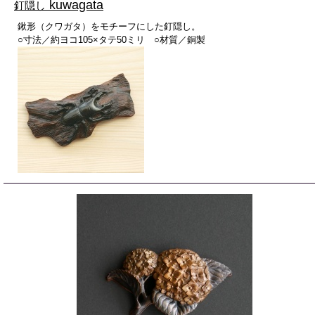
kuwagata
釘隠し
鍬形（クワガタ）をモチーフにした釘隠し。
○寸法／約ヨコ105×タテ50ミリ ○材質／銅製