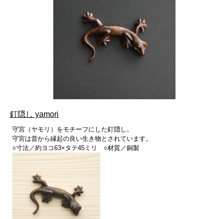
釘隠し yamori
守宮（ヤモリ）をモチーフにした釘隠し。
守宮は昔から縁起の良い生き物とされています。
○寸法／約ヨコ63×タテ45ミリ ○材質／銅製