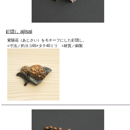
ajisai
釘隠し
紫陽花（あじさい）をモチーフにした釘隠し。
○寸法／約ヨコ65×タテ40ミリ ○材質／銅製