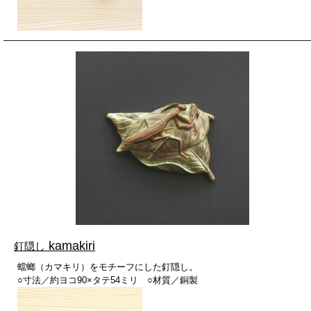
kamakiri
釘隠し
蟷螂（カマキリ）をモチーフにした釘隠し。
○寸法／約ヨコ90×タテ54ミリ ○材質／銅製