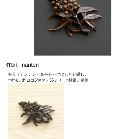
nanten
釘隠し
南天（ナンテン）をモチーフにした釘隠し。
○寸法／約ヨコ64×タテ55ミリ ○材質／銅製