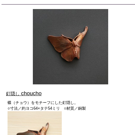
choucho
釘隠し
蝶（チョウ）をモチーフにした釘隠し。
○寸法／約ヨコ64×タテ54ミリ ○材質／銅製