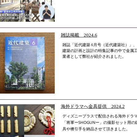
雑誌掲載 2024.6
雑誌「近代建築 6月号（近代建築社）」
建築の計画と設計の特集記事の中で金属
業者として弊社が紹介されました。
海外ドラマへ金具提供 2024.2
ディズニープラスで配信される海外ドラ
「将軍ーSHOGUNー」の撮影セット用の
具や襖引手を納品させて頂きました。