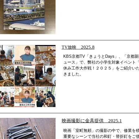
TV放映
2025.8
KBS京都TV「きょうとDays」、「京都
ュース」で、弊社の小学生対象イベント
休み工作大作戦！２０２５」をご紹介い
きました。
映画撮影に金具提供 2025.1
映画「室町無頼」の撮影の中で、修業を
重要なシーンで当社の和釘・替折釘をご