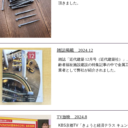
頂きました。
雑誌掲載 2024.12
雑誌「近代建築 12月号（近代建築社）」
齢者福祉施設建設の特集記事の中で金属
業者として弊社が紹介されました。
TV放映
2024.8
KBS京都TV「きょうと経済テラス キュン