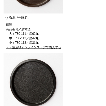
うるみ 平縁丸
銅製
商品番号／底寸法
大：780-111／底62丸
中：780-112／底42丸
小：780-113／底31丸
＞＞室金物オンラインストアで購入する