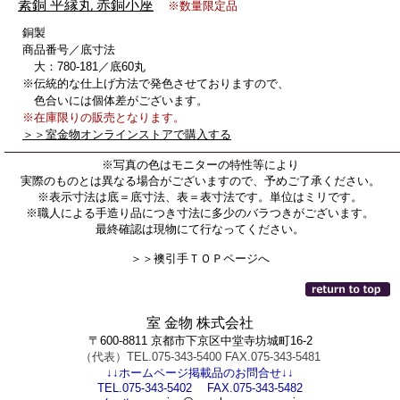
素銅 平縁丸 赤銅小座
※数量限定品
銅製
商品番号／底寸法
大：780-181／底60丸
※伝統的な仕上げ方法で発色させておりますので、
色合いには個体差がございます。
※在庫限りの販売となります。
＞＞室金物オンラインストアで購入する
※写真の色はモニターの特性等により
実際のものとは異なる場合がございますので、予めご了承ください。
※表示寸法は底＝底寸法、表＝表寸法です。単位はミリです。
※職人による手造り品につき寸法に多少のバラつきがございます。
最終確認は現物にて行なってください。
＞＞襖引手ＴＯＰページへ
室 金物 株式会社
〒600-8811 京都市下京区中堂寺坊城町16-2
（代表）TEL.075-343-5400 FAX.075-343-5481
↓↓ホームページ掲載品のお問合せ↓↓
TEL.075-343-5402 FAX.075-343-5482