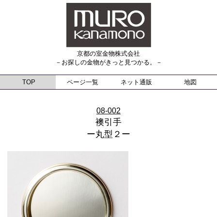
京都の室金物株式会社
－お探しの金物がきっと見つかる。－
TOP
ページ一覧
ネット通販
地図
08-002
襖引手
ー丸型２ー