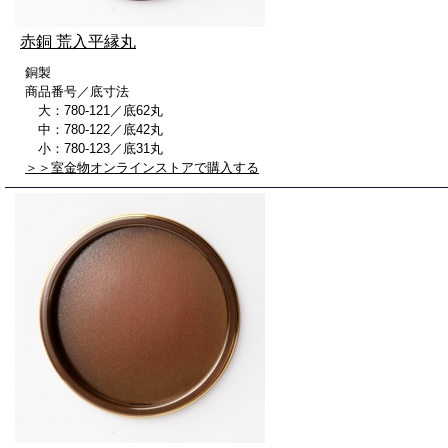
赤銅 荒入平縁丸
銅製
商品番号／底寸法
大：780-121／底62丸
中：780-122／底42丸
小：780-123／底31丸
＞＞室金物オンラインストアで購入する