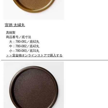
宣徳 太縁丸
真鍮製
商品番号／底寸法
大：780-081／底62丸
中：780-082／底42丸
小：780-083／底31丸
＞＞室金物オンラインストアで購入する