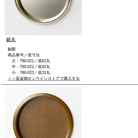
銀丸
銅製
商品番号／底寸法
大：780-021／底62丸
中：780-022／底42丸
小：780-023／底31丸
＞＞室金物オンラインストアで購入する