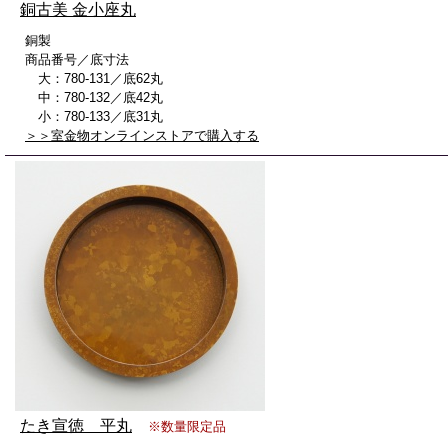
銅古美 金小座丸
銅製
商品番号／底寸法
大：780-131／底62丸
中：780-132／底42丸
小：780-133／底31丸
＞＞室金物オンラインストアで購入する
たき宣徳 平丸
※数量限定品