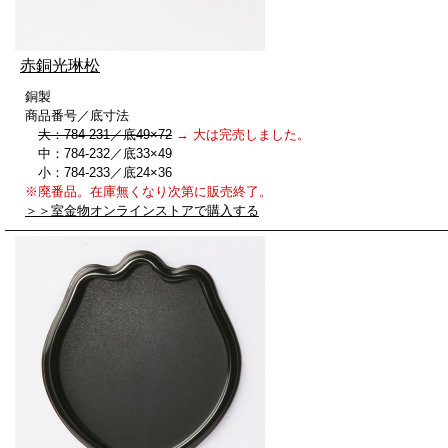
赤銅光琳松
銅製
商品番号／底寸法
大：784-231／底49×72
→ 大は完売しました。
中：784-232／底33×49
小：784-233／底24×36
※廃番品。在庫無くなり次第に販売終了。
＞＞室金物オンラインストアで購入する