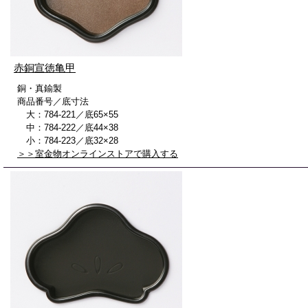
赤銅宣徳亀甲
銅・真鍮製
商品番号／底寸法
大：784-221／底65×55
中：784-222／底44×38
小：784-223／底32×28
＞＞室金物オンラインストアで購入する