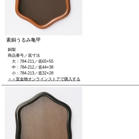
素銅うるみ亀甲
銅製
商品番号／底寸法
大：784-211／底65×55
中：784-212／底44×38
小：784-213／底32×28
＞＞室金物オンラインストアで購入する