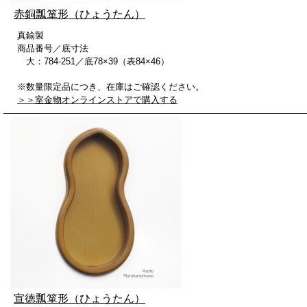
赤銅瓢箪形（ひょうたん）
真鍮製
商品番号／底寸法
大：784-251／底78×39（表84×46）
※数量限定品につき、在庫はご確認ください。
＞＞室金物オンラインストアで購入する
宣徳瓢箪形（ひょうたん）