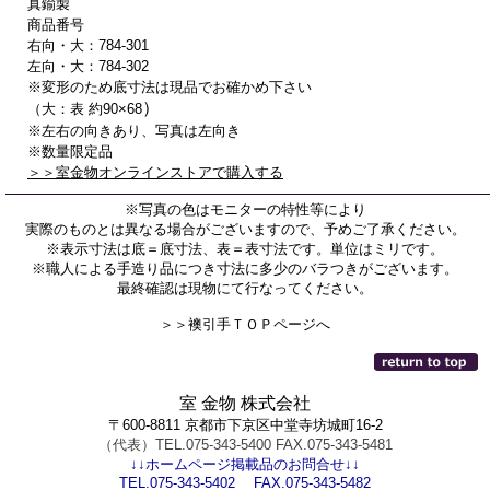
真鍮製
商品番号
右向・大：784-301
左向・大：784-302
※変形のため底寸法は現品でお確かめ下さい
）
（大：表 約90×68
※左右の向きあり、写真は左向き
※数量限定品
＞＞室金物オンラインストアで購入する
※写真の色はモニターの特性等により
実際のものとは異なる場合がございますので、予めご了承ください。
※表示寸法は底＝底寸法、表＝表寸法です。単位はミリです。
※職人による手造り品につき寸法に多少のバラつきがございます。
最終確認は現物にて行なってください。
＞＞襖引手ＴＯＰページへ
室 金物 株式会社
〒600-8811 京都市下京区中堂寺坊城町16-2
（代表）TEL.075-343-5400 FAX.075-343-5481
↓↓ホームページ掲載品のお問合せ↓↓
TEL.075-343-5402 FAX.075-343-5482