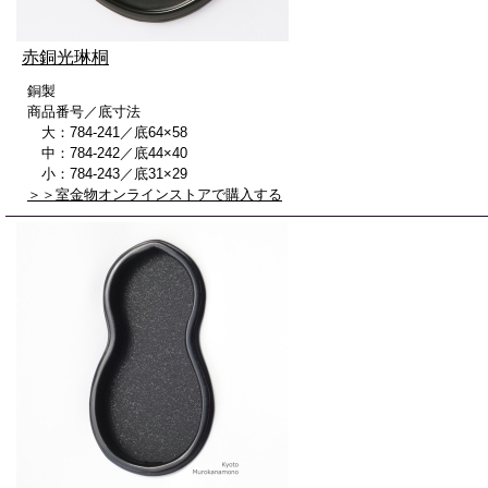
赤銅光琳桐
銅製
商品番号／底寸法
大：784-241／底64×58
中：784-242／底44×40
小：784-243／底31×29
＞＞室金物オンラインストアで購入する