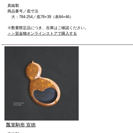
真鍮製
商品番号／底寸法
大：784-254／底78×39（表84×46）
※数量限定品につき、在庫はご確認ください。
＞＞室金物オンラインストアで購入する
瓢箪駒形 宣徳