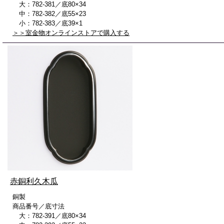
大：782-381／底80×34
中：782-382／底55×23
小：782-383／底39×1
＞＞室金物オンラインストアで購入する
赤銅利久木瓜
銅製
商品番号／底寸法
大：782-391／底80×34