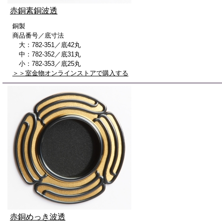
赤銅素銅波透
銅製
商品番号／底寸法
大：782-351／底42丸
中：782-352／底31丸
小：782-353／底25丸
＞＞室金物オンラインストアで購入する
赤銅めっき波透