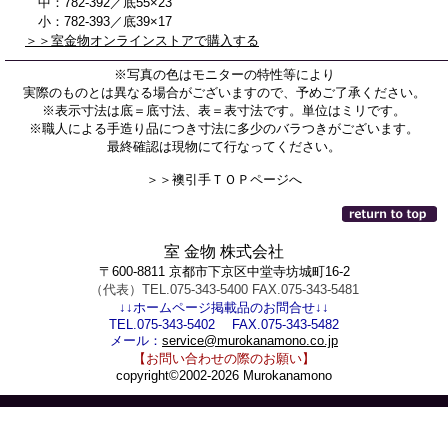
中：782-392／底55×23
小：782-393／底39×17
＞＞室金物オンラインストアで購入する
※写真の色はモニターの特性等により
実際のものとは異なる場合がございますので、予めご了承ください。
※表示寸法は底＝底寸法、表＝表寸法です。単位はミリです。
※職人による手造り品につき寸法に多少のバラつきがございます。
最終確認は現物にて行なってください。
＞＞襖引手ＴＯＰページへ
室 金物 株式会社
〒600-8811 京都市下京区中堂寺坊城町16-2
（代表）TEL.075-343-5400 FAX.075-343-5481
↓↓ホームページ掲載品のお問合せ↓↓
TEL.075-343-5402 FAX.075-343-5482
メール：
service@murokanamono.co.jp
【お問い合わせの際のお願い】
copyright©2002-2026 Murokanamono