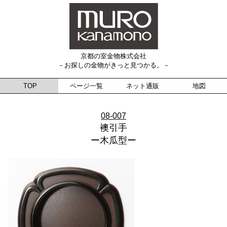
京都の室金物株式会社
－お探しの金物がきっと見つかる。－
TOP
ページ一覧
ネット通販
地図
08-007
襖引手
ー木瓜型ー