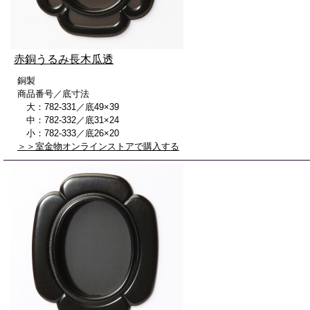
赤銅うるみ長木瓜透
銅製
商品番号／底寸法
大：782-331／底49×39
中：782-332／底31×24
小：782-333／底26×20
＞＞室金物オンラインストアで購入する