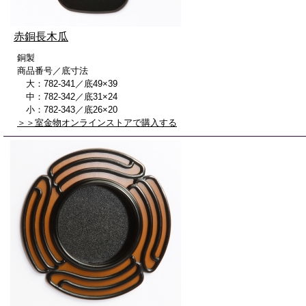
赤銅長木瓜
銅製
商品番号／底寸法
大：782-341／底49×39
中：782-342／底31×24
小：782-343／底26×20
＞＞室金物オンラインストアで購入する