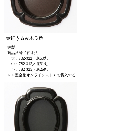
赤銅うるみ木瓜透
銅製
商品番号／底寸法
大：782-311／底50丸
中：782-312／底31丸
小：782-313／底25丸
＞＞室金物オンラインストアで購入する