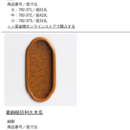
商品番号／底寸法
大：782-371／底61丸
中：782-372／底42丸
小：782-373／底31丸
＞＞室金物オンラインストアで購入する
素銅槌目利久木瓜
銅製
商品番号／底寸法