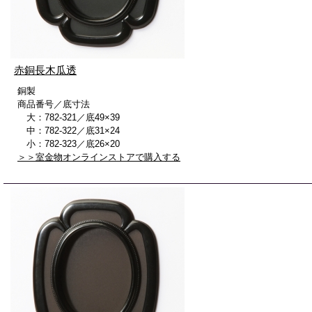
赤銅長木瓜透
銅製
商品番号／底寸法
大：782-321／底49×39
中：782-322／底31×24
小：782-323／底26×20
＞＞室金物オンラインストアで購入する