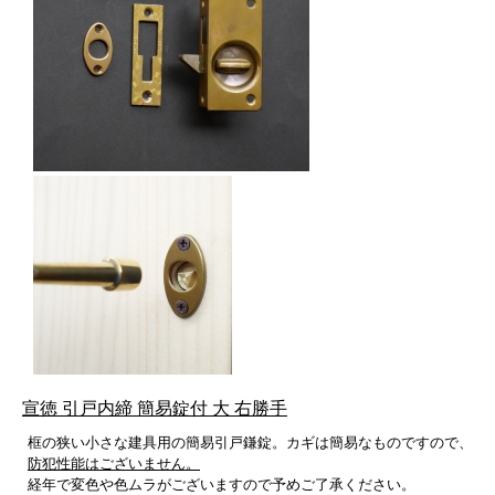
宣徳 引戸内締 簡易錠付 大 右勝手
框の狭い小さな建具用の簡易引戸鎌錠。カギは簡易なものですので、
防犯性能はございません。
経年で変色や色ムラがございますので予めご了承ください。