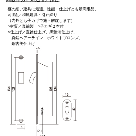
框の細い建具に最適。性能・仕上げとも最高級品。
○用途／和風建具・引戸締り
（内外とも子カギで施・解錠します）
○材質／真鍮製 ○子カギ２本付
○仕上げ／宣徳仕上げ、黒艶消仕上げ、
真鍮ヘアーライン、ホワイトブロンズ、
銅古美仕上げ