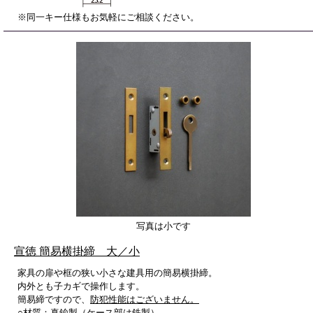
※同一キー仕様もお気軽にご相談ください。
写真は小です
宣徳 簡易横掛締 大／小
家具の扉や框の狭い小さな建具用の簡易横掛締。
内外とも子カギで操作します。
簡易締ですので、
防犯性能はございません。
○材質：真鍮製（ケース部は鉄製）