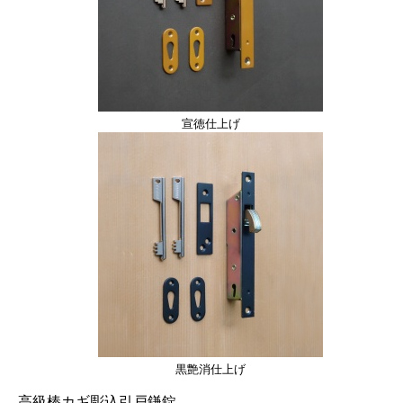
宣徳仕上げ
黒艶消仕上げ
高級棒カギ彫込引戸鎌錠