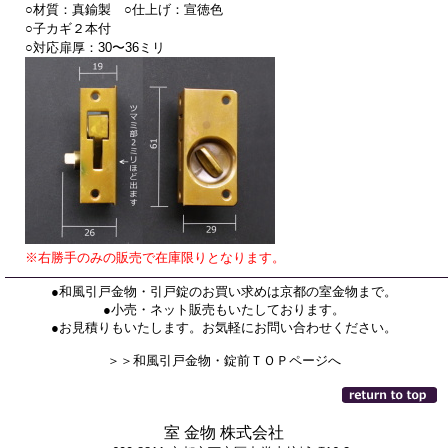
○材質：真鍮製 ○仕上げ：宣徳色
○子カギ２本付
○対応扉厚：30〜36ミリ
※右勝手のみの販売で在庫限りとなります。
●和風引戸金物・引戸錠のお買い求めは京都の室金物まで。
●小売・ネット販売もいたしております。
●お見積りもいたします。お気軽にお問い合わせください。
＞＞和風引戸金物・錠前ＴＯＰページへ
室 金物 株式会社