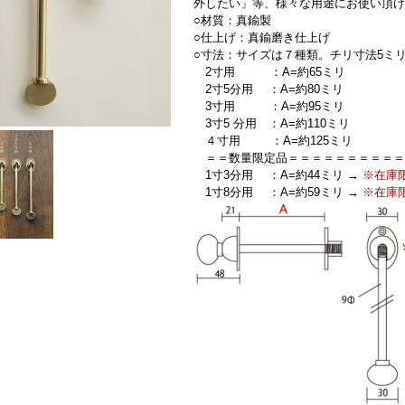
外したい」等、様々な用途にお使い頂け
○材質：真鍮製
○仕上げ：真鍮磨き仕上げ
○寸法：サイズは７種類。
チリ寸法5ミ
2寸用 ：A=約65ミリ
2寸5分用 ：A=約80ミリ
3寸用 ：A=約95ミリ
3寸5 分用 ：A=約110ミリ
４寸用 ：A=約125ミリ
＝＝数量限定品＝＝＝＝＝＝＝＝＝＝
1寸3分用 ：A=約44ミリ →
※在庫
1寸8分用 ：A=約59ミリ →
※在庫