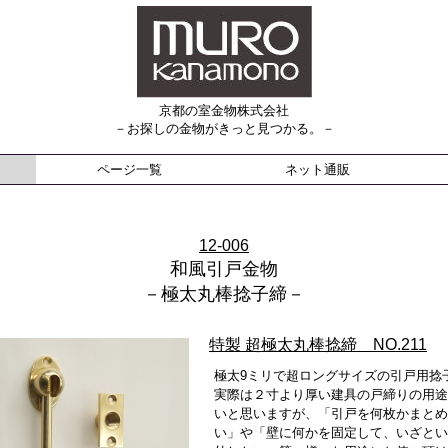
京都の室金物株式会社
－お探しの金物がきっと見つかる。－
ページ一覧
ネット通販
12-006
和風引戸金物
－極太丸棒捻子締－
特製 超極太丸棒捻締 NO.211
極太9ミリで超ロングサイズの引戸用捻
実際は２寸より厚い建具の戸締りの用途
いと思いますが、「引戸を何枚かまとめ
い」や「壁に何かを固定して、いざとい