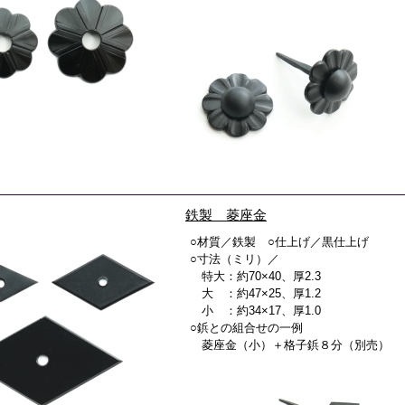
鉄製 菱座金
○材質／鉄製 ○仕上げ／黒仕上げ
○寸法（ミリ）／
特大：約70×40、厚2.3
大 ：約47×25、厚1.2
小 ：約34×17、厚1.0
○鋲との組合せの一例
菱座金（小）＋格子鋲８分（別売）