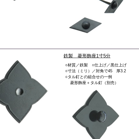
鉄製 菱形飾座1寸5分
○材質／鉄製 ○仕上げ／黒仕上げ
○寸法（ミリ）／対角で45 厚3.2
○タル釘との組合せの一例
菱形飾座＋タル釘（別売）