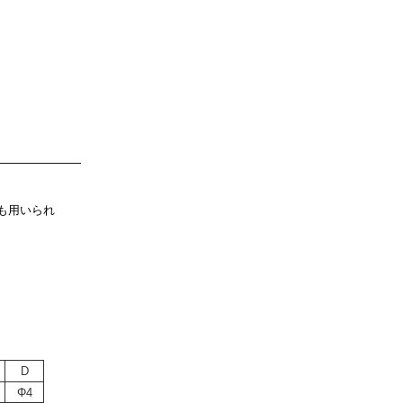
も用いられ
D
Φ4