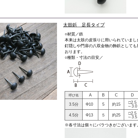
太鼓鋲 足長タイプ
○材質／鉄
本来は太鼓の皮張りに用いられていまし
釘隠しや門扉の八双金物の飾鋲としても
おります。
○種類・寸法の目安／
A
B
C
D
呼び名
□2.5
3.5分
Φ10
5
約15
～3.0
□2.5
4.5分
Φ13
５
約25
～3.5
※各寸法は個々にバラつきがございます