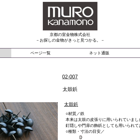
京都の室金物株式会社
－お探しの金物がきっと見つかる。－
ページ一覧
ネット通販
02-007
太鼓鋲
太鼓鋲
○材質／鉄
本来は太鼓の皮張りに用いられていまし
釘隠しや門扉の飾鋲としても用いられて
○種類・寸法の目安／