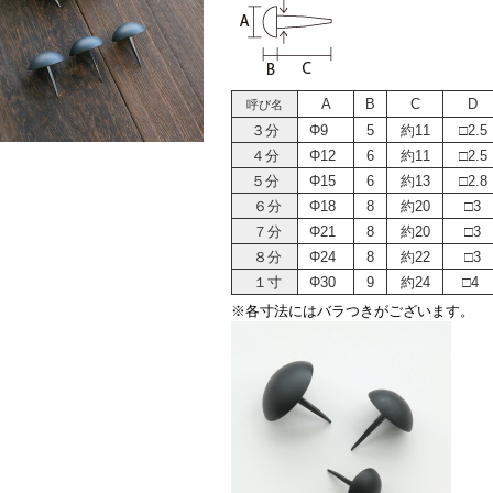
A
B
C
D
呼び名
３分
Φ9
5
約11
□2.5
４分
Φ12
6
約11
□2.5
５分
Φ15
6
約13
□2.8
６分
Φ18
8
約20
□3
７分
Φ21
8
約20
□3
８分
Φ24
8
約22
□3
１寸
Φ30
9
約24
□4
※各寸法にはバラつきがございます。