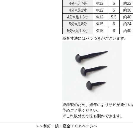
4分×足7分
Φ12
5
約22
4分×足1寸
Φ12
5
約30
4分×足1.3寸
Φ12
5.5
約40
5分×足8分
Φ15
6
約24
5分×足1.3寸
Φ15
6
約40
※各寸法にはバラつきがございます。
※鉄製のため、経年によりサビが発生い
予めご了承ください。
※これ以外の寸法も製作できます。
＞＞和釘・鋲・座金ＴＯＰページへ