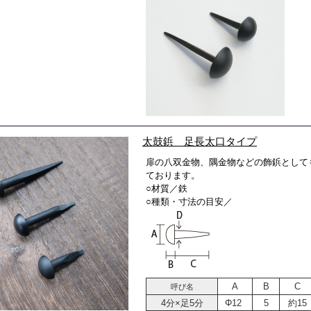
太鼓鋲 足長太口タイプ
扉の八双金物、隅金物などの飾鋲として
ております。
○材質／鉄
○種類・寸法の目安／
A
B
C
呼び名
4分×足5分
Φ12
5
約15